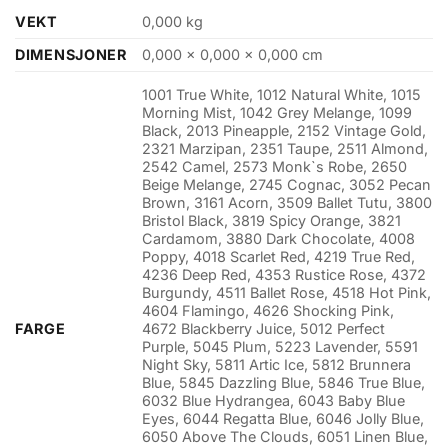
VEKT
0,000 kg
DIMENSJONER
0,000 × 0,000 × 0,000 cm
1001 True White, 1012 Natural White, 1015
Morning Mist, 1042 Grey Melange, 1099
Black, 2013 Pineapple, 2152 Vintage Gold,
2321 Marzipan, 2351 Taupe, 2511 Almond,
2542 Camel, 2573 Monk`s Robe, 2650
Beige Melange, 2745 Cognac, 3052 Pecan
Brown, 3161 Acorn, 3509 Ballet Tutu, 3800
Bristol Black, 3819 Spicy Orange, 3821
Cardamom, 3880 Dark Chocolate, 4008
Poppy, 4018 Scarlet Red, 4219 True Red,
4236 Deep Red, 4353 Rustice Rose, 4372
Burgundy, 4511 Ballet Rose, 4518 Hot Pink,
4604 Flamingo, 4626 Shocking Pink,
FARGE
4672 Blackberry Juice, 5012 Perfect
Purple, 5045 Plum, 5223 Lavender, 5591
Night Sky, 5811 Artic Ice, 5812 Brunnera
Blue, 5845 Dazzling Blue, 5846 True Blue,
6032 Blue Hydrangea, 6043 Baby Blue
Eyes, 6044 Regatta Blue, 6046 Jolly Blue,
6050 Above The Clouds, 6051 Linen Blue,