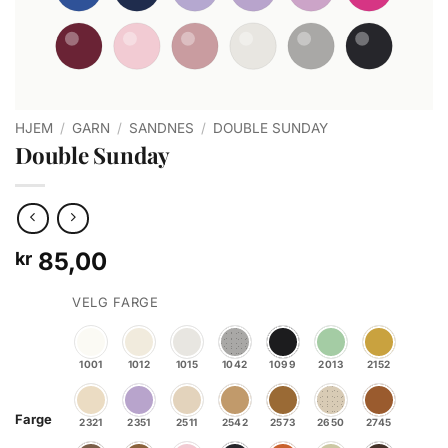
HJEM
/
GARN
/
SANDNES
/
DOUBLE SUNDAY
Double Sunday
85,00
kr
VELG FARGE
1001
1012
1015
1042
1099
2013
2152
Farge
2321
2351
2511
2542
2573
2650
2745