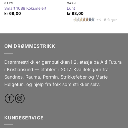
GARN
GARN
Smart 1088 Koksmelert
Lunt
kr
69,00
kr
98,00
17 farger
+10
OM DRØMMESTRIKK
Drømmestrikk er garnbutikken i 2. etasje på Alti Futura
i Kristiansund — etablert i 2017. Kvalitetsgarn fra
Sandnes, Rauma, Permin, Strikkefeber og Marte
Helgetun, og hjelp fra folk som strikker selv.
KUNDESERVICE