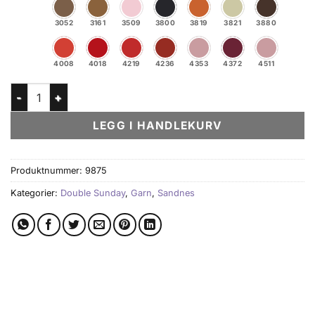
3052
3161
3509
3800
3819
3821
3880
4008
4018
4219
4236
4353
4372
4511
Double Sunday antall
4518
4604
4626
4672
5012
5045
5223
LEGG I HANDLEKURV
5591
5811
5812
5845
5846
6032
6043
Produktnummer:
9875
6044
6046
6050
6051
6580
7526
7723
Kategorier:
Double Sunday
,
Garn
,
Sandnes
7772
7911
8073
8082
8236
8521
8733
9080
9533
9564