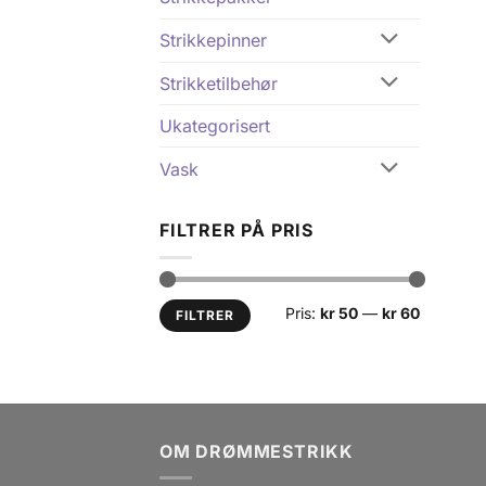
Strikkepinner
Strikketilbehør
Ukategorisert
Vask
FILTRER PÅ PRIS
Min.
Makspris
Pris:
kr 50
—
kr 60
FILTRER
pris
OM DRØMMESTRIKK