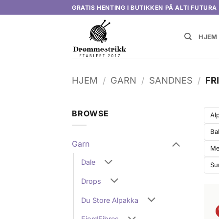
Skip
GRATIS HENTING I BUTIKKEN PÅ ALTI FUTURA
to
content
HJEM
HJEM
/
GARN
/
SANDNES
/
FR
BROWSE
Al
Ba
Garn
Me
Dale
Su
Drops
Du Store Alpakka
FjordFibres