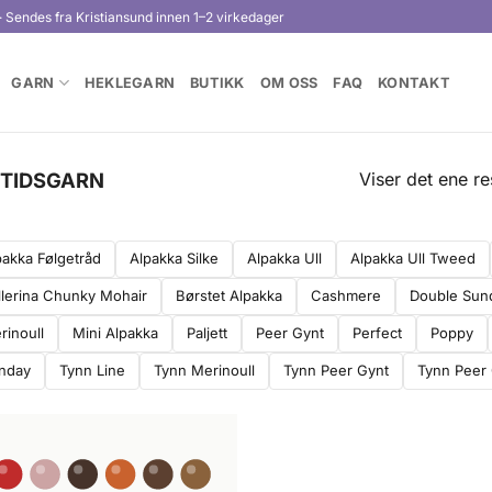
· Sendes fra Kristiansund innen 1–2 virkedager
GARN
HEKLEGARN
BUTIKK
OM OSS
FAQ
KONTAKT
Viser det ene re
ITIDSGARN
pakka Følgetråd
Alpakka Silke
Alpakka Ull
Alpakka Ull Tweed
llerina Chunky Mohair
Børstet Alpakka
Cashmere
Double Sun
rinoull
Mini Alpakka
Paljett
Peer Gynt
Perfect
Poppy
nday
Tynn Line
Tynn Merinoull
Tynn Peer Gynt
Tynn Peer