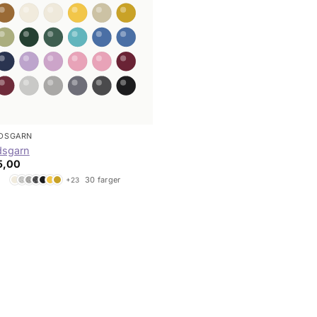
IDSGARN
idsgarn
5,00
30 farger
+23