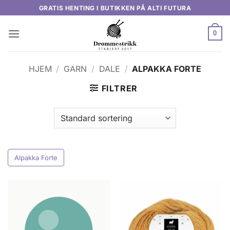
Skip
GRATIS HENTING I BUTIKKEN PÅ ALTI FUTURA
to
content
0
HJEM
/
GARN
/
DALE
/
ALPAKKA FORTE
FILTRER
Alpakka Forte