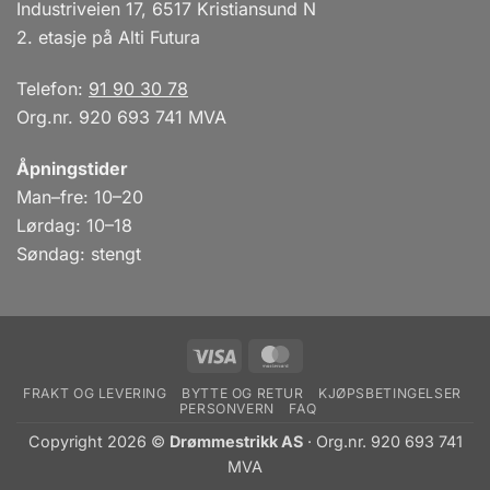
Industriveien 17, 6517 Kristiansund N
2. etasje på Alti Futura
Telefon:
91 90 30 78
Org.nr. 920 693 741 MVA
Åpningstider
Man–fre: 10–20
Lørdag: 10–18
Søndag: stengt
Visa
MasterCard
FRAKT OG LEVERING
BYTTE OG RETUR
KJØPSBETINGELSER
PERSONVERN
FAQ
Copyright 2026 ©
Drømmestrikk AS
· Org.nr. 920 693 741
MVA