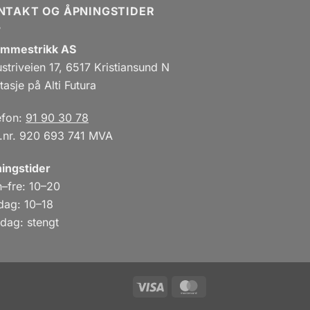
NTAKT OG ÅPNINGSTIDER
mmestrikk AS
ustriveien 17, 6517 Kristiansund N
tasje på Alti Futura
efon:
91 90 30 78
.nr. 920 693 741 MVA
ingstider
–fre: 10–20
dag: 10–18
dag: stengt
Visa
MasterCard