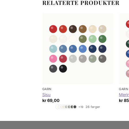
RELATERTE PRODUKTER
GARN
GARN
Sisu
Merin
kr
69,00
kr
85
24 farger
26 farger
+17
+19