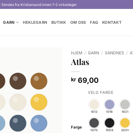
· Sendes fra Kristiansund innen 1–2 virkedager
GARN
HEKLEGARN
BUTIKK
OM OSS
FAQ
KONTAKT
HJEM
/
GARN
/
SANDNES
/
A
Atlas
69,00
kr
VELG FARGE
1012
1016
1021
Farge
1070
1099
2001