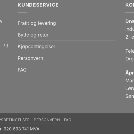
KUNDESERVICE
KO
e
Drø
Frakt og levering
Ind
Bytte og retur
,
2. e
, og
Kjøpsbetingelser
Tel
Personvern
Org
FAQ
Åpn
Man
Lør
Søn
PSBETINGELSER
PERSONVERN
FAQ
nr. 920 693 741 MVA