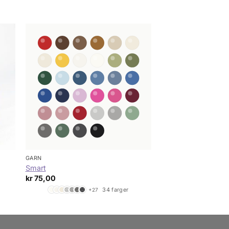
GARN
Smart
kr
75,00
34 farger
+27