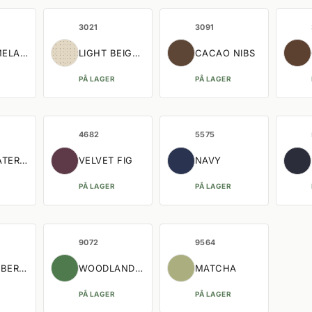
3021
3091
MELANGE
LIGHT BEIGE MELANGE
CACAO NIBS
PÅ LAGER
PÅ LAGER
4682
5575
ATER MELANGE
VELVET FIG
NAVY
PÅ LAGER
PÅ LAGER
9072
9564
BER SKY
WOODLAND GREEN
MATCHA
PÅ LAGER
PÅ LAGER