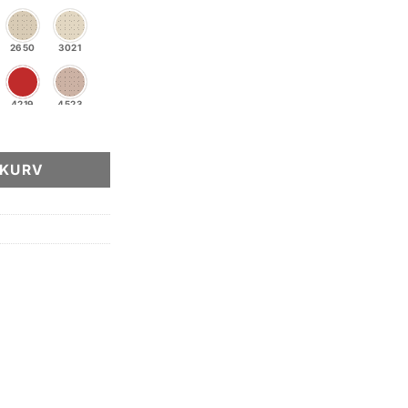
2650
3021
4219
4523
5824
6082
EKURV