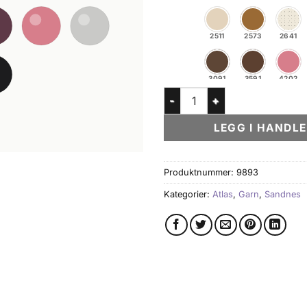
2511
2573
2641
3091
3591
4202
Atlas antall
4682
5575
5591
LEGG I HANDL
6351
9072
9564
Produktnummer:
9893
Kategorier:
Atlas
,
Garn
,
Sandnes