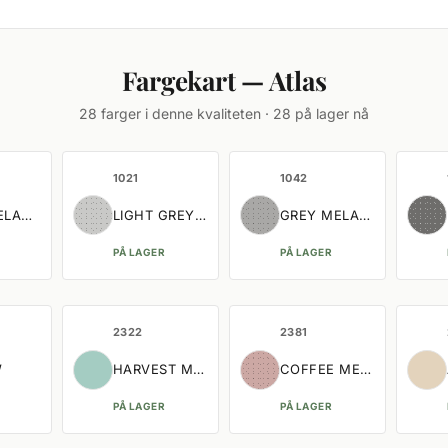
Fargekart — Atlas
28 farger i denne kvaliteten · 28 på lager nå
1021
1042
ELANGE
LIGHT GREY MELANGE
GREY MELANGE
PÅ LAGER
PÅ LAGER
2322
2381
W
HARVEST MOON
COFFEE MELANGE
PÅ LAGER
PÅ LAGER