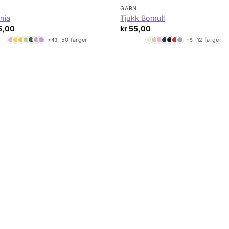
N
GARN
nia
Tjukk Bomull
5,00
kr
55,00
50 farger
12 farger
+43
+5