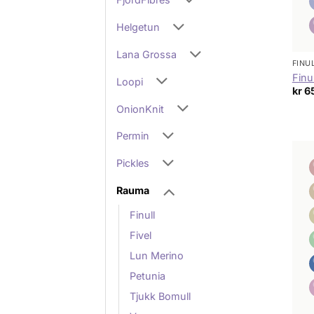
Helgetun
Lana Grossa
FINU
Finul
Loopi
kr
6
OnionKnit
Permin
Pickles
Rauma
Finull
Fivel
Lun Merino
Petunia
Tjukk Bomull