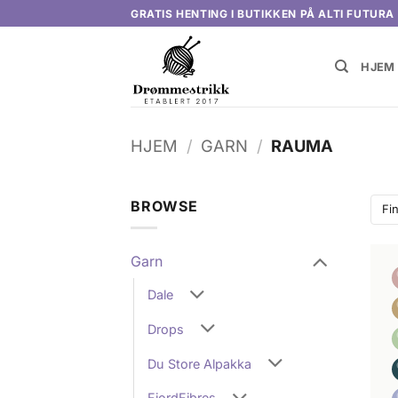
Skip
GRATIS HENTING I BUTIKKEN PÅ ALTI FUTURA
to
content
HJEM
HJEM
/
GARN
/
RAUMA
BROWSE
Fin
Garn
Dale
Drops
Du Store Alpakka
FjordFibres