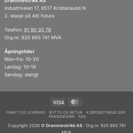
Drømmestrikk AS
Industriveien 17, 6517 Kristiansund N
2. etasje på Alti Futura
Telefon:
91 90 30 78
Org.nr. 920 693 741 MVA
Åpningstider
Man–fre: 10–20
Lørdag: 10–18
Søndag: stengt
Visa
MasterCard
FRAKT OG LEVERING
BYTTE OG RETUR
KJØPSBETINGELSER
PERSONVERN
FAQ
Copyright 2026 ©
Drømmestrikk AS
· Org.nr. 920 693 741
MVA