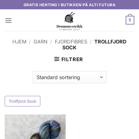
Skip
GRATIS HENTING I BUTIKKEN PÅ ALTI FUTURA
to
content
0
HJEM
/
GARN
/
FJORDFIBRES
/
TROLLFJORD
SOCK
FILTRER
Trollfjord Sock