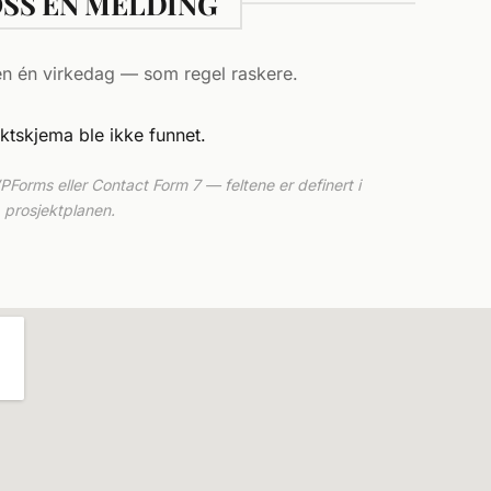
OSS EN MELDING
en én virkedag — som regel raskere.
tskjema ble ikke funnet.
orms eller Contact Form 7 — feltene er definert i
prosjektplanen.