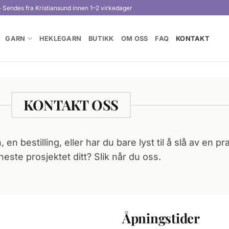
· Sendes fra Kristiansund innen 1–2 virkedager
GARN
HEKLEGARN
BUTIKK
OM OSS
FAQ
KONTAKT
KONTAKT OSS
en bestilling, eller har du bare lyst til å slå av en pr
neste prosjektet ditt? Slik når du oss.
Åpningstider