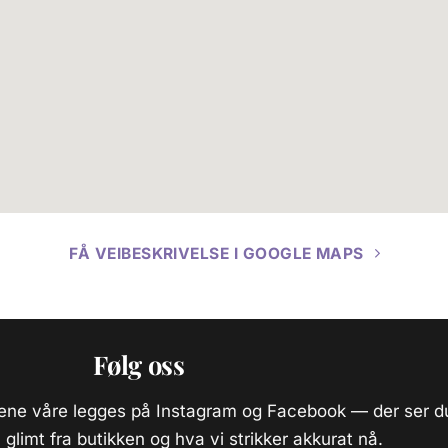
FÅ VEIBESKRIVELSE I GOOGLE MAPS
Følg oss
gene våre legges på Instagram og Facebook — der ser d
glimt fra butikken og hva vi strikker akkurat nå.