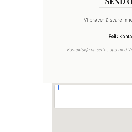
SEND 
Vi prøver å svare inn
Feil:
Kontak
Kontaktskjema settes opp med WPF