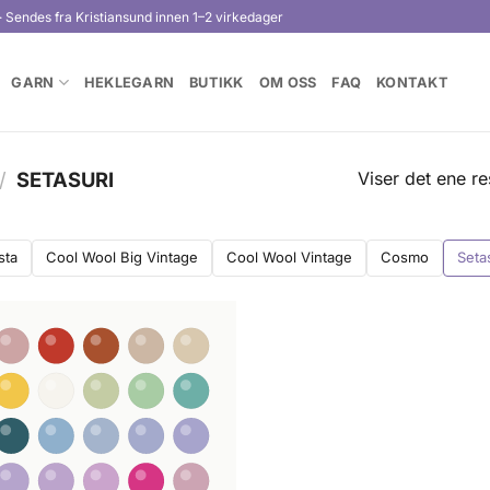
· Sendes fra Kristiansund innen 1–2 virkedager
GARN
HEKLEGARN
BUTIKK
OM OSS
FAQ
KONTAKT
Viser det ene re
/
SETASURI
sta
Cool Wool Big Vintage
Cool Wool Vintage
Cosmo
Seta