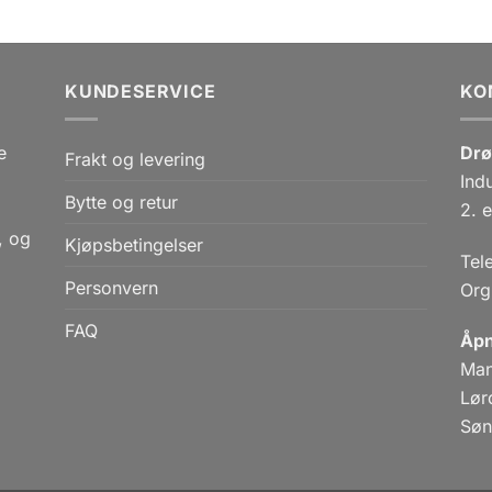
KUNDESERVICE
KO
e
Drø
Frakt og levering
Ind
Bytte og retur
,
2. e
, og
Kjøpsbetingelser
Tel
Personvern
Org
FAQ
Åpn
Man
Lør
Søn