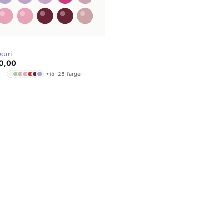
N
suri
0,00
25 farger
+18