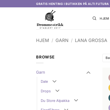
Skip
GRATIS HENTING I BUTIKKEN PÅ ALTI FUTURA
to
content
HJEM
HJEM
/
GARN
/
LANA GROSSA
BROWSE
Ba
Garn
Dale
Drops
Du Store Alpakka
FjordFibres