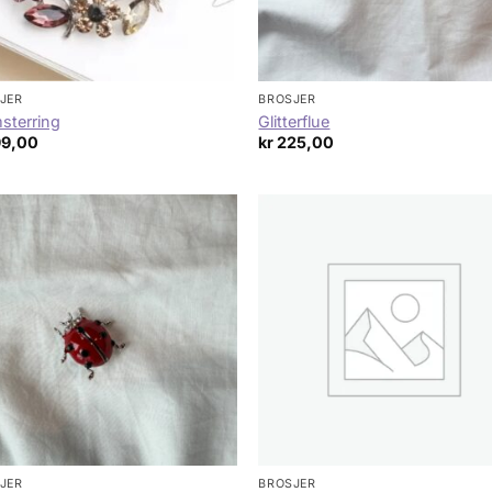
JER
BROSJER
sterring
Glitterflue
99,00
kr
225,00
JER
BROSJER