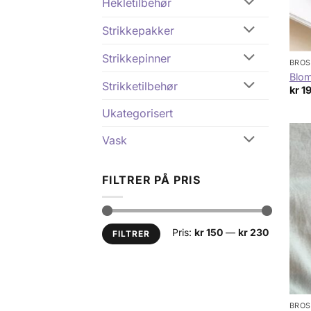
Hekletilbehør
Strikkepakker
Strikkepinner
BROS
Blom
Strikketilbehør
kr
1
Ukategorisert
Vask
FILTRER PÅ PRIS
Min.
Makspris
Pris:
kr 150
—
kr 230
FILTRER
pris
BROS