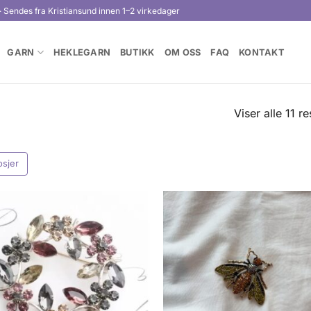
· Sendes fra Kristiansund innen 1–2 virkedager
GARN
HEKLEGARN
BUTIKK
OM OSS
FAQ
KONTAKT
Viser alle 11 re
osjer