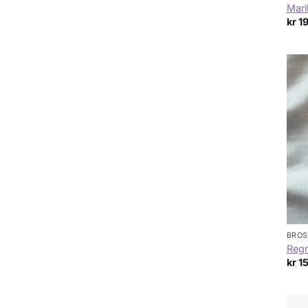
Mar
kr
1
BROS
Reg
kr
1