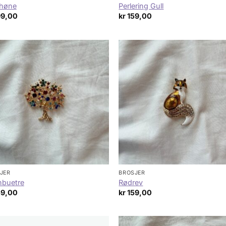
ihøne
Perlering Gull
99,00
kr
159,00
JER
BROSJER
nbuetre
Rødrev
59,00
kr
159,00