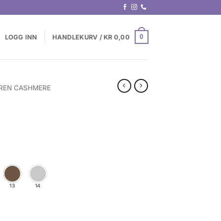
0
LOGG INN
HANDLEKURV /
KR
0,00
REN CASHMERE
13
14