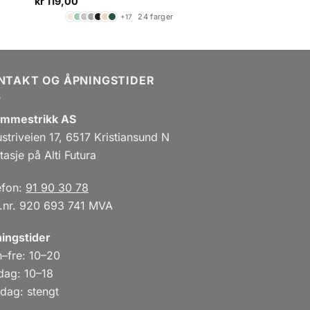
kr
119,00
24 farger
+17
NTAKT OG ÅPNINGSTIDER
mmestrikk AS
ustriveien 17, 6517 Kristiansund N
tasje på Alti Futura
efon:
91 90 30 78
.nr. 920 693 741 MVA
ingstider
–fre: 10–20
dag: 10–18
dag: stengt