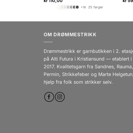
kr
110,00
kr
59
17 farger
25 farger
+10
+18
OM DRØMMESTRIKK
Drømmestrikk er garnbutikken i 2. etasj
på Alti Futura i Kristiansund — etablert i
2017. Kvalitetsgarn fra Sandnes, Rauma
Permin, Strikkefeber og Marte Helgetun
hjelp fra folk som strikker selv.