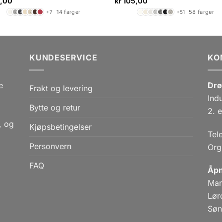
,00
kr
105,00
14 farger
58 farger
+7
+51
KUNDESERVICE
KO
e
Drø
Frakt og levering
Ind
Bytte og retur
,
2. e
, og
Kjøpsbetingelser
Tel
Personvern
Org
FAQ
Åpn
Man
Lør
Søn