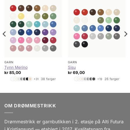
GARN
GARN
Tynn Merino
Sisu
kr
85,00
kr
69,00
38 farger
26 farger
+31
+19
OM DRØMMESTRIKK
Drømmestrikk er garnbutikken i 2. etasje på Alti Futura
i Kristiansund — etablert i 2017. Kvalitetsgarn fra