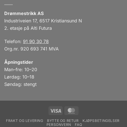
Drømmestrikk AS
Industriveien 17, 6517 Kristiansund N
2. etasje på Alti Futura
Telefon:
91 90 30 78
Org.nr. 920 693 741 MVA
Åpningstider
Man–fre: 10–20
Lørdag: 10–18
Søndag: stengt
Visa
MasterCard
FRAKT OG LEVERING
BYTTE OG RETUR
KJØPSBETINGELSER
PERSONVERN
FAQ