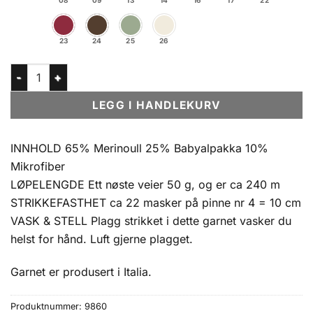
08
09
13
14
16
17
22
23
24
25
26
Luftig antall
LEGG I HANDLEKURV
INNHOLD 65% Merinoull 25% Babyalpakka 10%
Mikrofiber
LØPELENGDE Ett nøste veier 50 g, og er ca 240 m
STRIKKEFASTHET ca 22 masker på pinne nr 4 = 10 cm
VASK & STELL Plagg strikket i dette garnet vasker du
helst for hånd. Luft gjerne plagget.
Garnet er produsert i Italia.
Produktnummer:
9860