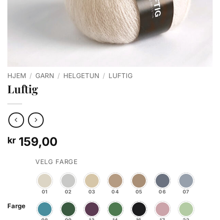
HJEM
/
GARN
/
HELGETUN
/
LUFTIG
Luftig
159,00
kr
VELG FARGE
01
02
03
04
05
06
07
Farge