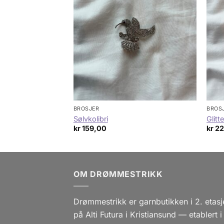
BROSJER
BROS
Sølvkolibri
Glitt
kr
159,00
kr
22
OM DRØMMESTRIKK
Drømmestrikk er garnbutikken i 2. etasj
på Alti Futura i Kristiansund — etablert i