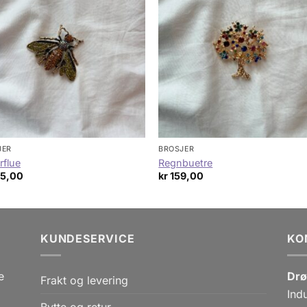
JER
BROSJER
erflue
Regnbuetre
5,00
kr
159,00
KUNDESERVICE
KO
e
Drø
Frakt og levering
Ind