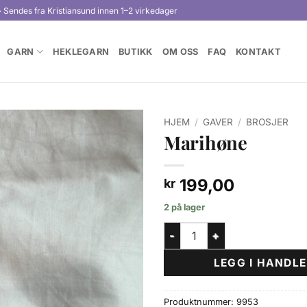
· Sendes fra Kristiansund innen 1–2 virkedager
GARN
HEKLEGARN
BUTIKK
OM OSS
FAQ
KONTAKT
HJEM
/
GAVER
/
BROSJER
Marihøne
199,00
kr
2 på lager
Marihøne antall
LEGG I HANDL
Produktnummer:
9953