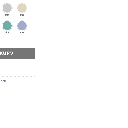
22
23
43
49
53
54
EKURV
64
65
arn