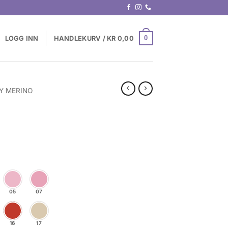
0
LOGG INN
HANDLEKURV /
KR
0,00
Y MERINO
05
07
16
17