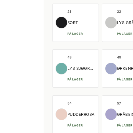
21
22
SORT
LYS GR
PÅ LAGER
PÅ LAGER
43
49
LYS SJØGRØNN
ØRKEN
PÅ LAGER
PÅ LAGER
54
57
PUDDERROSA
GRÅBEI
PÅ LAGER
PÅ LAGER