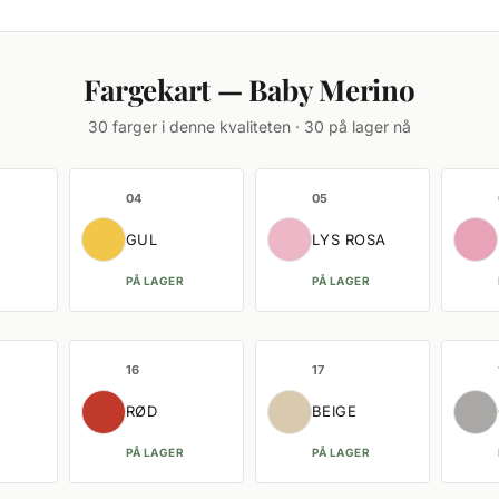
Fargekart — Baby Merino
30 farger i denne kvaliteten · 30 på lager nå
04
05
GUL
LYS ROSA
PÅ LAGER
PÅ LAGER
16
17
RØD
BEIGE
PÅ LAGER
PÅ LAGER