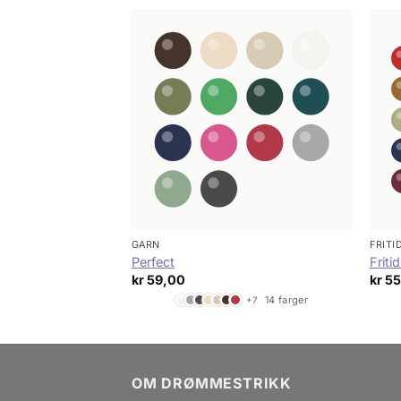
GARN
FRIT
Perfect
Friti
kr
59,00
kr
55
137 farger
14 farger
+130
+7
OM DRØMMESTRIKK