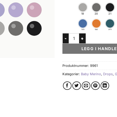
19
20
21
33
36
42
Baby Merino antall
50
51
52
LEGG I HANDL
57
58
60
Produktnummer:
9961
Kategorier:
Baby Merino
,
Drops
,
G