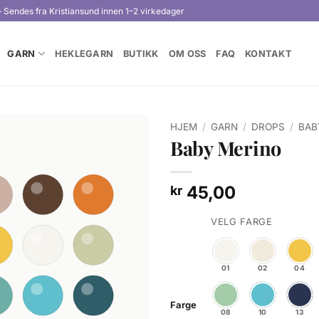
· Sendes fra Kristiansund innen 1–2 virkedager
GARN
HEKLEGARN
BUTIKK
OM OSS
FAQ
KONTAKT
HJEM
/
GARN
/
DROPS
/
BAB
Baby Merino
45,00
kr
VELG FARGE
01
02
04
Farge
08
10
13