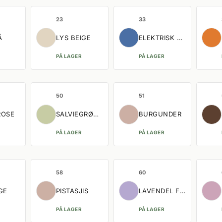
23
33
Å
LYS BEIGE
ELEKTRISK BLÅ
PÅ LAGER
PÅ LAGER
50
51
ROSE
SALVIEGRØNN
BURGUNDER
PÅ LAGER
PÅ LAGER
58
60
GE
PISTASJIS
LAVENDEL FROST
PÅ LAGER
PÅ LAGER