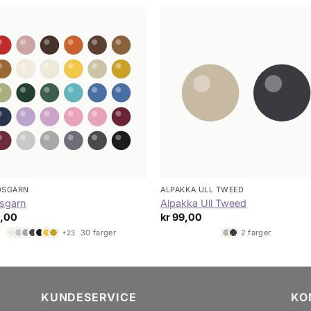
IDSGARN
ALPAKKA ULL TWEED
dsgarn
Alpakka Ull Tweed
,00
kr
99,00
30 farger
2 farger
+23
KUNDESERVICE
KO