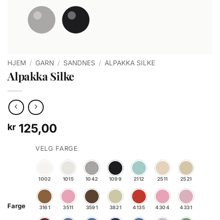
HJEM
/
GARN
/
SANDNES
/
ALPAKKA SILKE
Alpakka Silke
125,00
kr
VELG FARGE
1002
1015
1042
1099
2112
2511
2521
Farge
3161
3511
3591
3821
4135
4304
4331