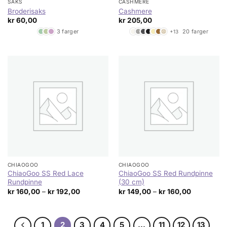
SAKS
CASHMERE
Broderisaks
Cashmere
kr
60,00
kr
205,00
3 farger
20 farger
+13
CHIAOGOO
CHIAOGOO
ChiaoGoo SS Red Lace
ChiaoGoo SS Red Rundpinne
Rundpinne
(30 cm)
Prisområde:
Prisområde
kr
160,00
–
kr
192,00
kr
149,00
–
kr
160,00
kr 160,00
kr 149,00
til
til
kr 192,00
kr 160,00
1
2
3
4
5
…
11
12
13