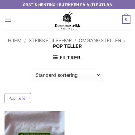
Skip
GRATIS HENTING I BUTIKKEN PÅ ALTI FUTURA
to
content
0
HJEM
/
STRIKKETILBEHØR
/
OMGANGSTELLER
/
POP TELLER
FILTRER
Pop Teller