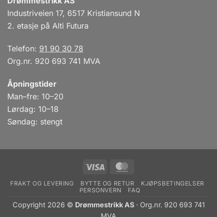
Drømmestrikk AS
Industriveien 17, 6517 Kristiansund N
2. etasje på Alti Futura
Telefon:
91 90 30 78
Org.nr. 920 693 741 MVA
Åpningstider
Man–fre: 10–20
Lørdag: 10–18
Søndag: stengt
Visa
MasterCard
FRAKT OG LEVERING
BYTTE OG RETUR
KJØPSBETINGELSER
PERSONVERN
FAQ
Copyright 2026 ©
Drømmestrikk AS
· Org.nr. 920 693 741
MVA