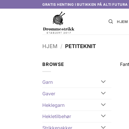
Skip
GRATIS HENTING I BUTIKKEN PÅ ALTI FUTURA
to
content
HJEM
HJEM
/
PETITEKNIT
BROWSE
Fan
Garn
Gaver
Heklegarn
Hekletilbehør
Strikkepakker