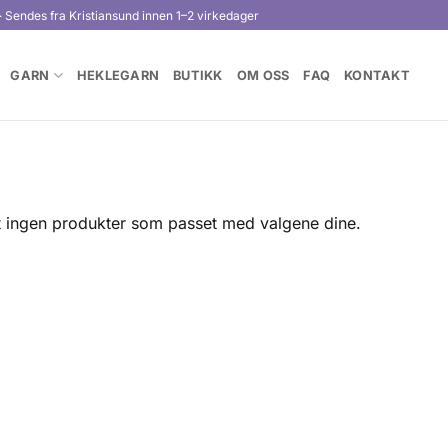
· Sendes fra Kristiansund innen 1–2 virkedager
GARN
HEKLEGARN
BUTIKK
OM OSS
FAQ
KONTAKT
t ingen produkter som passet med valgene dine.