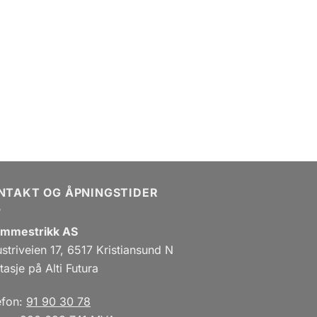
NTAKT OG ÅPNINGSTIDER
mmestrikk AS
ustriveien 17, 6517 Kristiansund N
tasje på Alti Futura
efon:
91 90 30 78