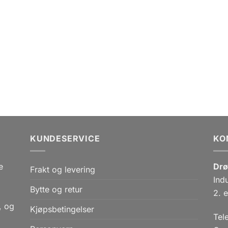
KUNDESERVICE
KO
e
Drø
Frakt og levering
Ind
Bytte og retur
,
2. e
, og
Kjøpsbetingelser
Tel