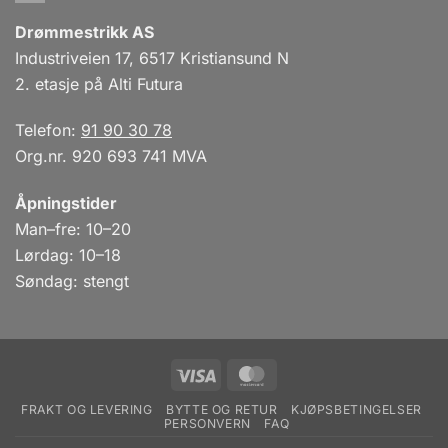
Drømmestrikk AS
Industriveien 17, 6517 Kristiansund N
2. etasje på Alti Futura
Telefon:
91 90 30 78
Org.nr. 920 693 741 MVA
Åpningstider
Man–fre: 10–20
Lørdag: 10–18
Søndag: stengt
Visa
MasterCard
FRAKT OG LEVERING
BYTTE OG RETUR
KJØPSBETINGELSER
PERSONVERN
FAQ