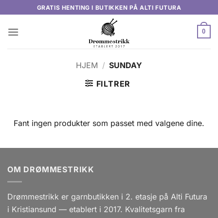
Skip
GRATIS HENTING I BUTIKKEN PÅ ALTI FUTURA
to
content
0
HJEM
/
SUNDAY
FILTRER
Fant ingen produkter som passet med valgene dine.
OM DRØMMESTRIKK
Drømmestrikk er garnbutikken i 2. etasje på Alti Futura
i Kristiansund — etablert i 2017. Kvalitetsgarn fra