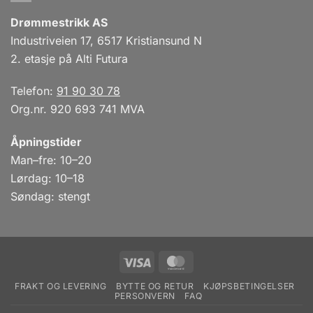
Drømmestrikk AS
Industriveien 17, 6517 Kristiansund N
2. etasje på Alti Futura
Telefon:
91 90 30 78
Org.nr. 920 693 741 MVA
Åpningstider
Man–fre: 10–20
Lørdag: 10–18
Søndag: stengt
Visa
MasterCard
FRAKT OG LEVERING
BYTTE OG RETUR
KJØPSBETINGELSER
PERSONVERN
FAQ