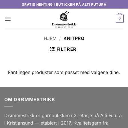
Skip
GRATIS HENTING I BUTIKKEN PÅ ALTI FUTURA
to
content
0
HJEM
/
KNITPRO
FILTRER
Fant ingen produkter som passet med valgene dine.
OM DRØMMESTRIKK
Drømmestrikk er garnbutikken i 2. etasje på Alti Futura
i Kristiansund — etablert i 2017. Kvalitetsgarn fra