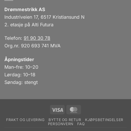
Drømmestrikk AS
Industriveien 17, 6517 Kristiansund N
2. etasje på Alti Futura
Telefon:
91 90 30 78
Org.nr. 920 693 741 MVA
Åpningstider
Man–fre: 10–20
Lørdag: 10–18
Søndag: stengt
Visa
MasterCard
FRAKT OG LEVERING
BYTTE OG RETUR
KJØPSBETINGELSER
PERSONVERN
FAQ