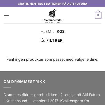
Skip
GRATIS HENTING I BUTIKKEN PÅ ALTI FUTURA
to
content
0
HJEM
/
KOS
FILTRER
Fant ingen produkter som passet med valgene dine.
OM DRØMMESTRIKK
Drømmestrikk er garnbutikken i 2. etasje på Alti Futura
i Kristiansund — etablert i 2017. Kvalitetsgarn fra