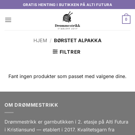
Skip
GRATIS HENTING I BUTIKKEN PÅ ALTI FUTURA
to
content
0
HJEM
/
BØRSTET ALPAKKA
FILTRER
Fant ingen produkter som passet med valgene dine.
OM DRØMMESTRIKK
Drømmestrikk er garnbutikken i 2. etasje på Alti Futura
i Kristiansund — etablert i 2017. Kvalitetsgarn fra