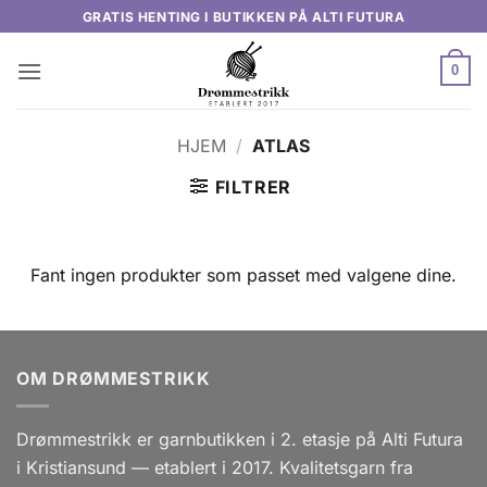
Skip
GRATIS HENTING I BUTIKKEN PÅ ALTI FUTURA
to
content
0
HJEM
/
ATLAS
FILTRER
Fant ingen produkter som passet med valgene dine.
OM DRØMMESTRIKK
Drømmestrikk er garnbutikken i 2. etasje på Alti Futura
i Kristiansund — etablert i 2017. Kvalitetsgarn fra