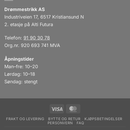
Drømmestrikk AS
Industriveien 17, 6517 Kristiansund N
2. etasje på Alti Futura
Telefon:
91 90 30 78
Org.nr. 920 693 741 MVA
Åpningstider
Man–fre: 10–20
Lørdag: 10–18
Søndag: stengt
Visa
MasterCard
FRAKT OG LEVERING
BYTTE OG RETUR
KJØPSBETINGELSER
PERSONVERN
FAQ